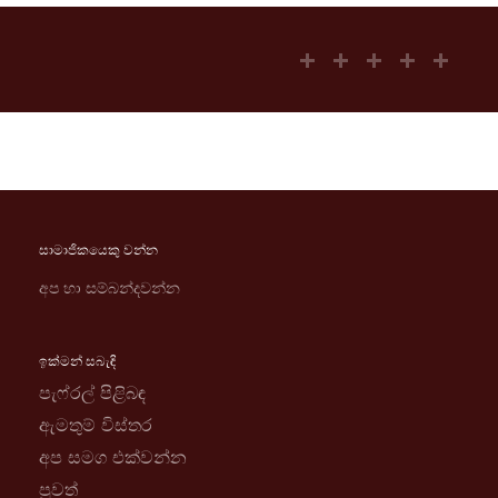
සාමාජිකයෙකු වන්න
අප හා සම්බන්දවන්න
ඉක්මන් සබැඳි
පැෆ්රල් පිළිබඳ
ඇමතුම් විස්තර
අප සමග එක්වන්න
පුවත්