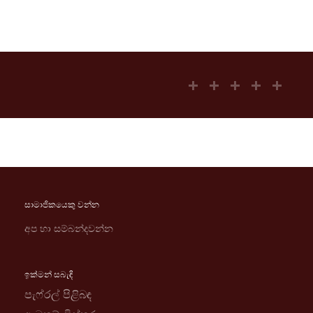
සාමාජිකයෙකු වන්න
අප හා සම්බන්දවන්න
ඉක්මන් සබැඳි
පැෆ්රල් පිළිබඳ