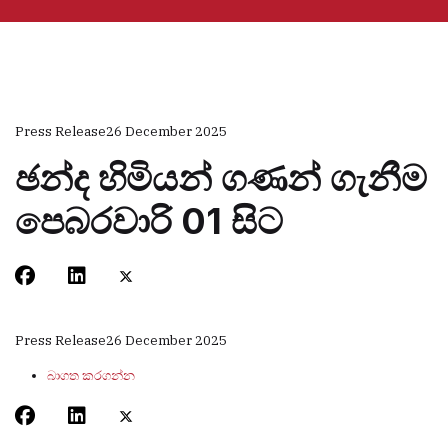
Press Release
26 December 2025
ඡන්ද හිමියන් ගණන් ගැනීම
පෙබරවාරි 01 සිට
Press Release
26 December 2025
බාගත කරගන්න