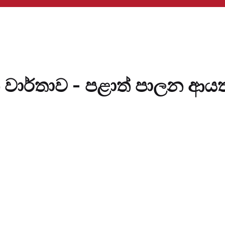
වාර්තාව - පළාත් පාලන ආයත