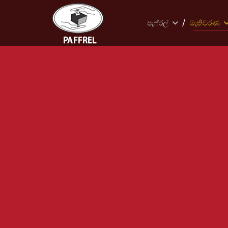
පැෆ්රල්
මැතිවරණ