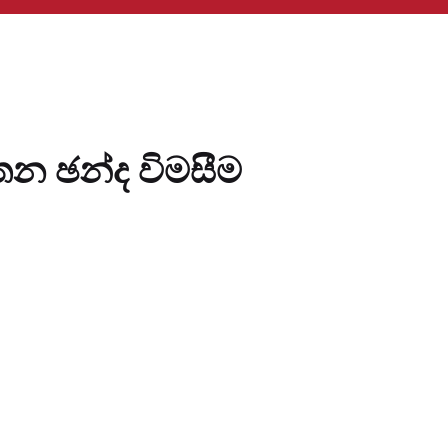
න ඡන්ද විමසීම