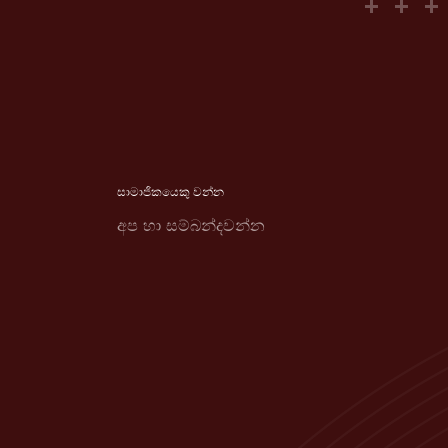
සාමාජිකයෙකු වන්න
අප හා සම්බන්දවන්න