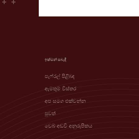
ඉක්මන් සබැඳි
පැෆ්රල් පිළිබඳ
ඇමතුම් විස්තර
අප සමග එක්වන්න
පුවත්
වෙබ් අඩවි අනුරූපිකය