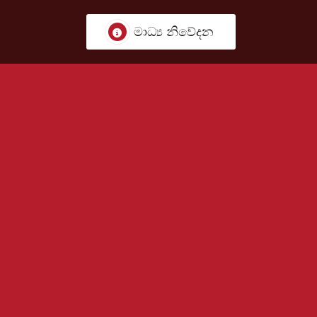
මාධ්‍ය නිවේදන