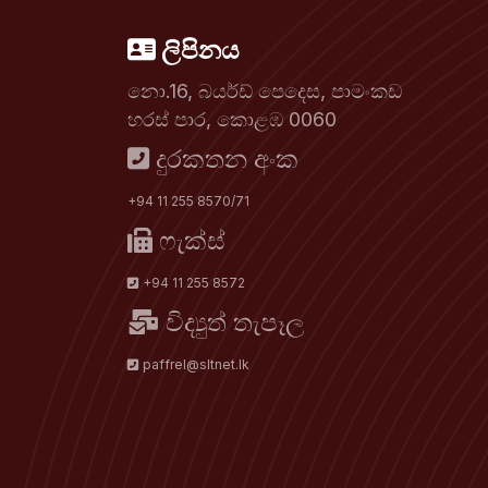
ලිපිනය
නො.16, බයර්ඩ් පෙදෙස, පාමංකඩ
හරස් පාර, කොළඹ 0060
දුරකතන අංක
+94 11 255 8570/71
ෆැක්ස්
+94 11 255 8572
විද්‍යුත් තැපෑල
paffrel@sltnet.lk