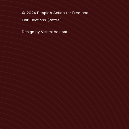
fa-
fa-
fa-
fa-
facebook-
twitter
youtube
tiktok
© 2024 People’s Action for Free and
f
Fair Elections (Paffrel)
Design by
Vishmitha.com