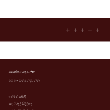
සාමාජිකයෙකු වන්න
අප හා සම්බන්දවන්න
ඉක්මන් සබැඳි
පැෆ්රල් පිළිබඳ