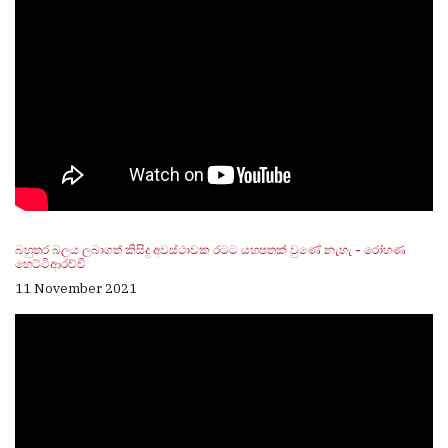
බහුතර බලය ලබාගත් කිසිදු අවස්ථාවක රටට යහපතක් වුණේ නැහැ - රෝහණ
හෙට්ටිආරච්චි
11 November 2021