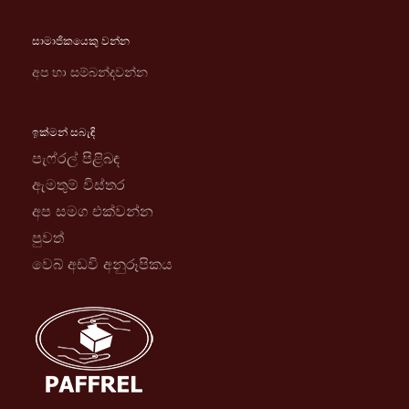
සාමාජිකයෙකු වන්න
අප හා සම්බන්දවන්න
ඉක්මන් සබැඳි
පැෆ්රල් පිළිබඳ
ඇමතුම් විස්තර
අප සමග එක්වන්න
පුවත්
වෙබ් අඩවි අනුරූපිකය