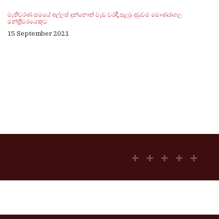
මැතිවරණ සමයේ අල්ලස් දුන්නොත් වැඩ වරදී,පළමු දඬුවම මොණරාගල
මන්ත්‍රීවරයෙකුට
15 September 2021