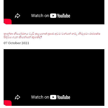
කාන්තා නියෝජනය වැඩි කළහොත් දූෂණ අවම වන්නේ නම්, නිරුපමා රාජපක්ෂ
සිද්ධිය ගැන කියන්නේ කුමක්ද?
07 October 2021