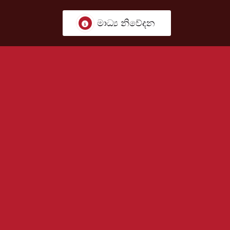
මාධ්‍ය නිවේදන