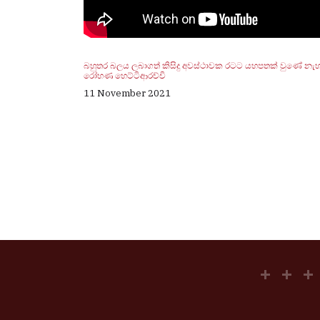
බහුතර බලය ලබාගත් කිසිදු අවස්ථාවක රටට යහපතක් වුණේ නැහ
රෝහණ හෙට්ටිආරච්චි
11 November 2021