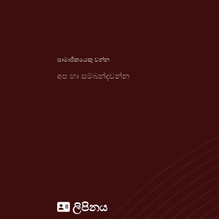
සාමාජිකයෙකු වන්න
අප හා සම්බන්දවන්න
ලිපිනය