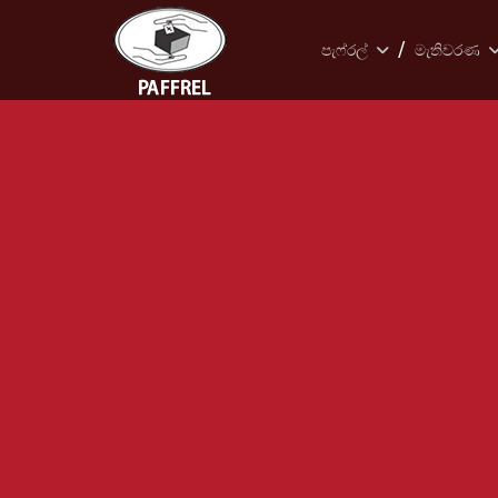
පැෆ්රල්
මැතිවරණ