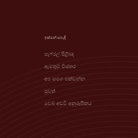
ඉක්මන් සබැඳි
පැෆ්රල් පිළිබඳ
ඇමතුම් විස්තර
අප සමග එක්වන්න
පුවත්
වෙබ් අඩවි අනුරූපිකය