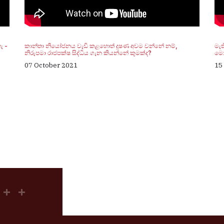
ැ -
කාන්තා නියෝජනය වැඩි කළහොත් දූෂණ අවම වන්නේ නම්,
මැත
නිරුපමා රාජපක්ෂ සිද්ධිය ගැන කියන්නේ කුමක්ද?
මො
07 October 2021
15