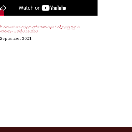
ිවරණ සමයේ අල්ලස් දුන්නොත් වැඩ වරදී,පළමු දඬුවම
ණරාගල මන්ත්‍රීවරයෙකුට
 September 2021