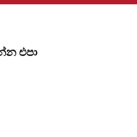
ගන්න එපා